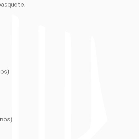
 basquete.
nos)
anos)